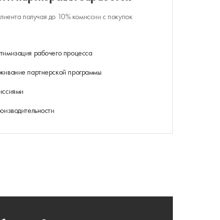
клиента получая до 10% комиссии с покупок
тимизация рабочего процесса
живание партнерской программы
иссиями
роизводительности