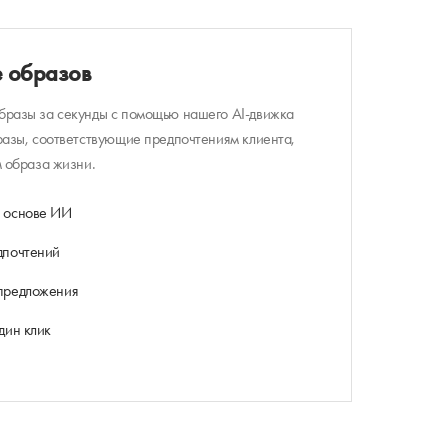
е образов
разы за секунды с помощью нашего AI-движка
разы, соответствующие предпочтениям клиента,
м образа жизни.
 основе ИИ
дпочтений
предложения
дин клик