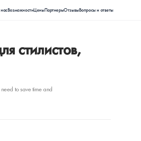
 нас
Возможности
Цены
Партнеры
Отзывы
Вопросы и ответы
я стилистов,
os need to save time and