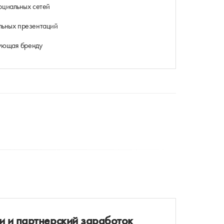
оциальных сетей
ьных презентаций
вующая бренду
и и партнерский заработок