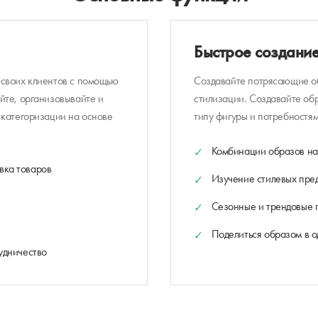
Быстрое создани
 своих клиентов с помощью
Создавайте потрясающие об
йте, организовывайте и
стилизации. Создавайте об
 категоризации на основе
типу фигуры и потребностя
Комбинации образов на
вка товаров
Изучение стилевых пре
и
Сезонные и трендовые 
Поделиться образом в о
удничество