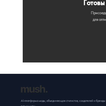
Готовы
Присоеди
для опт
AI-платформа моды, объединяющая стилистов, создателей и бренды
всему миру