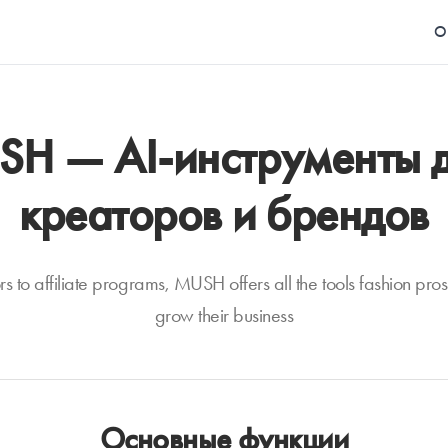
О
H — AI-инструменты дл
креаторов и брендов
rs to affiliate programs, MUSH offers all the tools fashion pr
grow their business
Основные функции